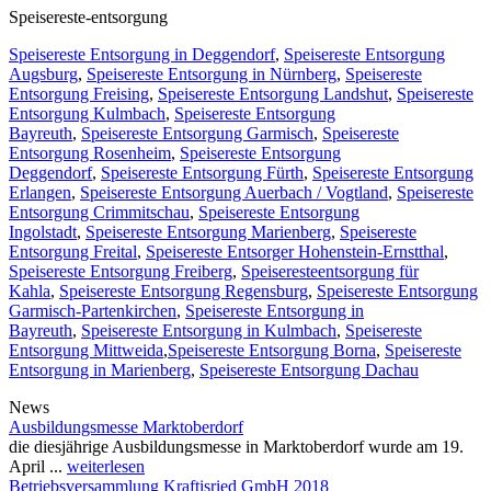
Speisereste-entsorgung
Speisereste Entsorgung in Deggendorf
,
Speisereste Entsorgung
Augsburg
,
Speisereste Entsorgung in Nürnberg
,
Speisereste
Entsorgung Freising
,
Speisereste Entsorgung Landshut
,
Speisereste
Entsorgung Kulmbach
,
Speisereste Entsorgung
Bayreuth
,
Speisereste Entsorgung Garmisch
,
Speisereste
Entsorgung Rosenheim
,
Speisereste Entsorgung
Deggendorf
,
Speisereste Entsorgung Fürth
,
Speisereste Entsorgung
Erlangen
,
Speisereste Entsorgung Auerbach / Vogtland
,
Speisereste
Entsorgung Crimmitschau
,
Speisereste Entsorgung
Ingolstadt
,
Speisereste Entsorgung Marienberg
,
Speisereste
Entsorgung Freital
,
Speisereste Entsorger Hohenstein-Ernstthal
,
Speisereste Entsorgung Freiberg
,
Speiseresteentsorgung für
Kahla
,
Speisereste Entsorgung Regensburg
,
Speisereste Entsorgung
Garmisch-Partenkirchen
,
Speisereste Entsorgung in
Bayreuth
,
Speisereste Entsorgung in Kulmbach
,
Speisereste
Entsorgung Mittweida
,
Speisereste Entsorgung Borna
,
Speisereste
Entsorgung in Marienberg
,
Speisereste Entsorgung Dachau
News
Ausbildungsmesse Marktoberdorf
die diesjährige Ausbildungsmesse in Marktoberdorf wurde am 19.
April ...
weiterlesen
Betriebsversammlung Kraftisried GmbH 2018