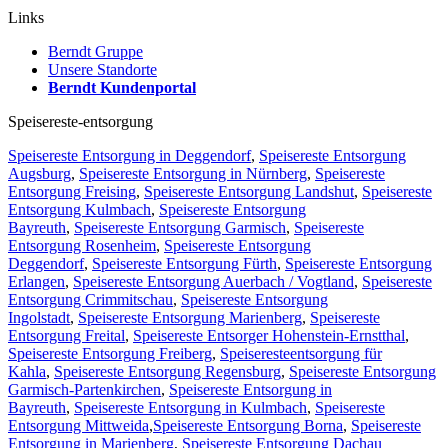
Links
Berndt Gruppe
Unsere Standorte
Berndt Kundenportal
Speisereste-entsorgung
Speisereste Entsorgung in Deggendorf
,
Speisereste Entsorgung
Augsburg
,
Speisereste Entsorgung in Nürnberg
,
Speisereste
Entsorgung Freising
,
Speisereste Entsorgung Landshut
,
Speisereste
Entsorgung Kulmbach
,
Speisereste Entsorgung
Bayreuth
,
Speisereste Entsorgung Garmisch
,
Speisereste
Entsorgung Rosenheim
,
Speisereste Entsorgung
Deggendorf
,
Speisereste Entsorgung Fürth
,
Speisereste Entsorgung
Erlangen
,
Speisereste Entsorgung Auerbach / Vogtland
,
Speisereste
Entsorgung Crimmitschau
,
Speisereste Entsorgung
Ingolstadt
,
Speisereste Entsorgung Marienberg
,
Speisereste
Entsorgung Freital
,
Speisereste Entsorger Hohenstein-Ernstthal
,
Speisereste Entsorgung Freiberg
,
Speiseresteentsorgung für
Kahla
,
Speisereste Entsorgung Regensburg
,
Speisereste Entsorgung
Garmisch-Partenkirchen
,
Speisereste Entsorgung in
Bayreuth
,
Speisereste Entsorgung in Kulmbach
,
Speisereste
Entsorgung Mittweida
,
Speisereste Entsorgung Borna
,
Speisereste
Entsorgung in Marienberg
,
Speisereste Entsorgung Dachau