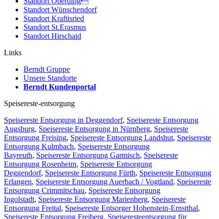
Standort Oberding
Standort Wünschendorf
Standort Kraftisried
Standort St.Erasmus
Standort Hirschaid
Links
Berndt Gruppe
Unsere Standorte
Berndt Kundenportal
Speisereste-entsorgung
Speisereste Entsorgung in Deggendorf
,
Speisereste Entsorgung
Augsburg
,
Speisereste Entsorgung in Nürnberg
,
Speisereste
Entsorgung Freising
,
Speisereste Entsorgung Landshut
,
Speisereste
Entsorgung Kulmbach
,
Speisereste Entsorgung
Bayreuth
,
Speisereste Entsorgung Garmisch
,
Speisereste
Entsorgung Rosenheim
,
Speisereste Entsorgung
Deggendorf
,
Speisereste Entsorgung Fürth
,
Speisereste Entsorgung
Erlangen
,
Speisereste Entsorgung Auerbach / Vogtland
,
Speisereste
Entsorgung Crimmitschau
,
Speisereste Entsorgung
Ingolstadt
,
Speisereste Entsorgung Marienberg
,
Speisereste
Entsorgung Freital
,
Speisereste Entsorger Hohenstein-Ernstthal
,
Speisereste Entsorgung Freiberg
,
Speiseresteentsorgung für