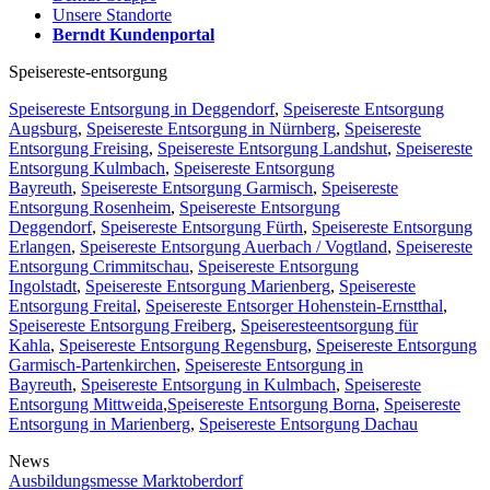
Unsere Standorte
Berndt Kundenportal
Speisereste-entsorgung
Speisereste Entsorgung in Deggendorf
,
Speisereste Entsorgung
Augsburg
,
Speisereste Entsorgung in Nürnberg
,
Speisereste
Entsorgung Freising
,
Speisereste Entsorgung Landshut
,
Speisereste
Entsorgung Kulmbach
,
Speisereste Entsorgung
Bayreuth
,
Speisereste Entsorgung Garmisch
,
Speisereste
Entsorgung Rosenheim
,
Speisereste Entsorgung
Deggendorf
,
Speisereste Entsorgung Fürth
,
Speisereste Entsorgung
Erlangen
,
Speisereste Entsorgung Auerbach / Vogtland
,
Speisereste
Entsorgung Crimmitschau
,
Speisereste Entsorgung
Ingolstadt
,
Speisereste Entsorgung Marienberg
,
Speisereste
Entsorgung Freital
,
Speisereste Entsorger Hohenstein-Ernstthal
,
Speisereste Entsorgung Freiberg
,
Speiseresteentsorgung für
Kahla
,
Speisereste Entsorgung Regensburg
,
Speisereste Entsorgung
Garmisch-Partenkirchen
,
Speisereste Entsorgung in
Bayreuth
,
Speisereste Entsorgung in Kulmbach
,
Speisereste
Entsorgung Mittweida
,
Speisereste Entsorgung Borna
,
Speisereste
Entsorgung in Marienberg
,
Speisereste Entsorgung Dachau
News
Ausbildungsmesse Marktoberdorf