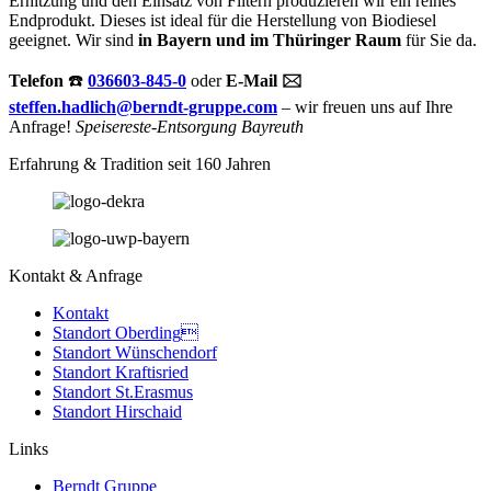
Erhitzung und den Einsatz von Filtern produzieren wir ein reines
Endprodukt. Dieses ist ideal für die Herstellung von Biodiesel
geeignet. Wir sind
in Bayern und im Thüringer Raum
für Sie da.
Telefon
☎️
036603-845-0
oder
E-Mail 🖂
steffen.hadlich@berndt-gruppe.com
– wir freuen uns auf Ihre
Anfrage!
Speisereste-Entsorgung Bayreuth
Erfahrung & Tradition seit 160 Jahren
Kontakt & Anfrage
Kontakt
Standort Oberding
Standort Wünschendorf
Standort Kraftisried
Standort St.Erasmus
Standort Hirschaid
Links
Berndt Gruppe