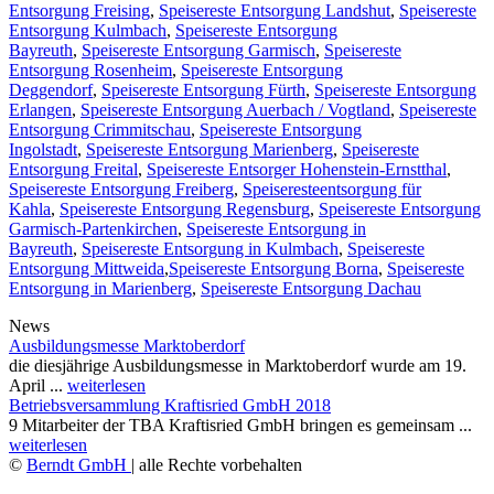
Entsorgung Freising
,
Speisereste Entsorgung Landshut
,
Speisereste
Entsorgung Kulmbach
,
Speisereste Entsorgung
Bayreuth
,
Speisereste Entsorgung Garmisch
,
Speisereste
Entsorgung Rosenheim
,
Speisereste Entsorgung
Deggendorf
,
Speisereste Entsorgung Fürth
,
Speisereste Entsorgung
Erlangen
,
Speisereste Entsorgung Auerbach / Vogtland
,
Speisereste
Entsorgung Crimmitschau
,
Speisereste Entsorgung
Ingolstadt
,
Speisereste Entsorgung Marienberg
,
Speisereste
Entsorgung Freital
,
Speisereste Entsorger Hohenstein-Ernstthal
,
Speisereste Entsorgung Freiberg
,
Speiseresteentsorgung für
Kahla
,
Speisereste Entsorgung Regensburg
,
Speisereste Entsorgung
Garmisch-Partenkirchen
,
Speisereste Entsorgung in
Bayreuth
,
Speisereste Entsorgung in Kulmbach
,
Speisereste
Entsorgung Mittweida
,
Speisereste Entsorgung Borna
,
Speisereste
Entsorgung in Marienberg
,
Speisereste Entsorgung Dachau
News
Ausbildungsmesse Marktoberdorf
die diesjährige Ausbildungsmesse in Marktoberdorf wurde am 19.
April ...
weiterlesen
Betriebsversammlung Kraftisried GmbH 2018
9 Mitarbeiter der TBA Kraftisried GmbH bringen es gemeinsam ...
weiterlesen
©
Berndt GmbH
| alle Rechte vorbehalten